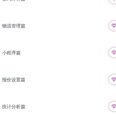
物流管理篇
小程序篇
报价设置篇
统计分析篇