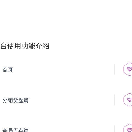
台使用功能介绍
首页
分销货盘篇
全局库存篇